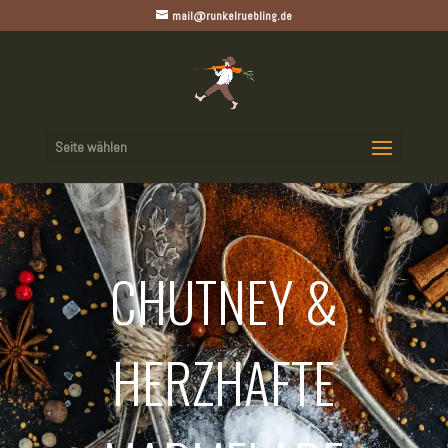
mail@runkelruebling.de
Seite wählen
CHUTNEY &
HERZHAFTE